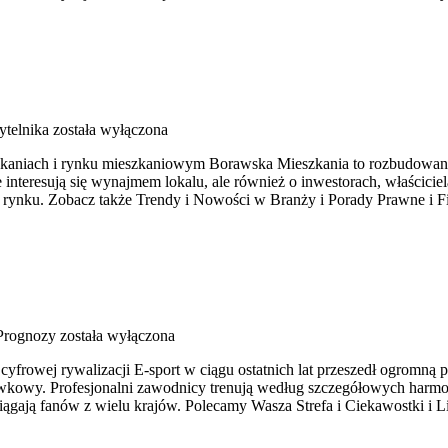
telnika
została wyłączona
szkaniach i rynku mieszkaniowym Borawska Mieszkania to rozbudowan
 interesują się wynajmem lokalu, ale również o inwestorach, właścici
 rynku. Zobacz także Trendy i Nowości w Branży i Porady Prawne i F
 Prognozy
została wyłączona
 cyfrowej rywalizacji E-sport w ciągu ostatnich lat przeszedł ogromn
wkowy. Profesjonalni zawodnicy trenują według szczegółowych harm
iągają fanów z wielu krajów. Polecamy Wasza Strefa i Ciekawostki i 