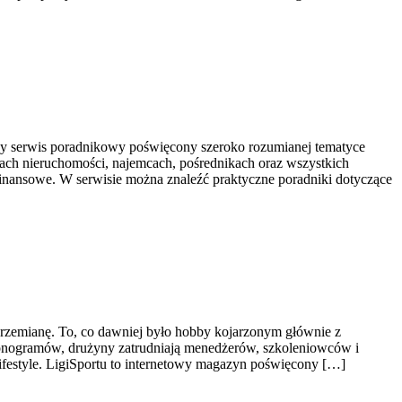
y serwis poradnikowy poświęcony szeroko rozumianej tematyce
elach nieruchomości, najemcach, pośrednikach oraz wszystkich
inansowe. W serwisie można znaleźć praktyczne poradniki dotyczące
ą przemianę. To, co dawniej było hobby kojarzonym głównie z
onogramów, drużyny zatrudniają menedżerów, szkoleniowców i
Lifestyle. LigiSportu to internetowy magazyn poświęcony […]