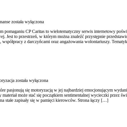
inanse
została wyłączona
drym pomaganiu CP Caritas to wielotematyczny serwis internetowy poś
j. Jest to przestrzeń, w którym można znaleźć przystępnie przedstawio
, współpracy z darczyńcami oraz angażowania wolontariuszy. Tematy
oryzacja
została wyłączona
óre pasjonują się motoryzacją w jej najbardziej emocjonującym wydaniu
 materiał może stać się początkiem sentimentalnej wycieczki przez ś
 stałe zapisały się w pamięci kierowców. Strona łączy […]