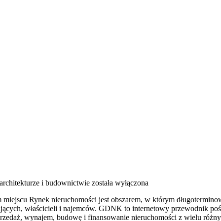
architekturze i budownictwie
została wyłączona
iejscu Rynek nieruchomości jest obszarem, w którym długoterminow
ających, właścicieli i najemców. GDNK to internetowy przewodnik 
sprzedaż, wynajem, budowę i finansowanie nieruchomości z wielu różn