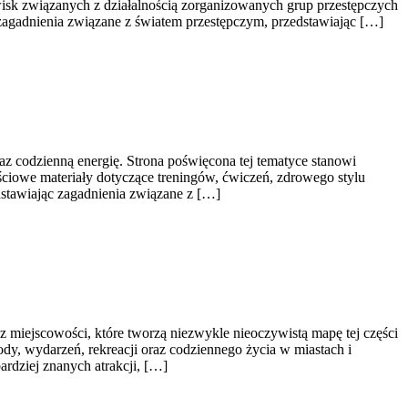
awisk związanych z działalnością zorganizowanych grup przestępczych
 zagadnienia związane z światem przestępczym, przedstawiając […]
raz codzienną energię. Strona poświęcona tej tematyce stanowi
iowe materiały dotyczące treningów, ćwiczeń, zdrowego stylu
dstawiając zagadnienia związane z […]
miejscowości, które tworzą niezwykle nieoczywistą mapę tej części
ody, wydarzeń, rekreacji oraz codziennego życia w miastach i
ardziej znanych atrakcji, […]