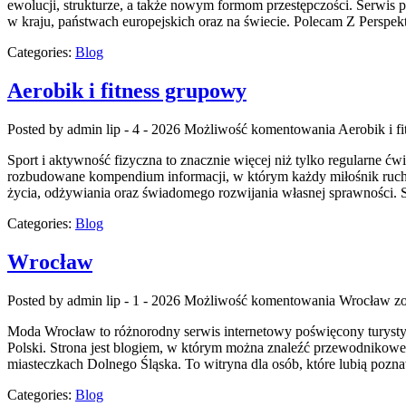
ewolucji, strukturze, a także nowym formom przestępczości. Serwis p
w kraju, państwach europejskich oraz na świecie. Polecam Z Perspek
Categories:
Blog
Aerobik i fitness grupowy
Posted by admin
lip - 4 - 2026
Możliwość komentowania
Aerobik i f
Sport i aktywność fizyczna to znacznie więcej niż tylko regularne ćw
rozbudowane kompendium informacji, w którym każdy miłośnik ruchu
życia, odżywiania oraz świadomego rozwijania własnej sprawności. S
Categories:
Blog
Wrocław
Posted by admin
lip - 1 - 2026
Możliwość komentowania
Wrocław
zo
Moda Wrocław to różnorodny serwis internetowy poświęcony turysty
Polski. Strona jest blogiem, w którym można znaleźć przewodnikowe w
miasteczkach Dolnego Śląska. To witryna dla osób, które lubią pozna
Categories:
Blog