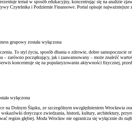
rezentuje temat w sposób edukacyjny, koncentrując się na analizie zj
tywy Czytelnika i Podziemie Finansowe. Portal opisuje najważniejsze
itness grupowy
została wyłączona
iczenia. To styl życia, sposób dbania o zdrowie, dobre samopoczucie o
 – zarówno początkujący, jak i zaawansowany – może znaleźć wartośc
erwis koncentruje się na popularyzowaniu aktywności fizycznej, prze
stała wyłączona
ce na Dolnym Śląsku, ze szczególnym uwzględnieniem Wrocławia oraz 
skazówki dotyczące zwiedzania, historii, kultury, architektury, przyr
wać region głębiej. Moda Wrocław nie ogranicza się wyłącznie do najb