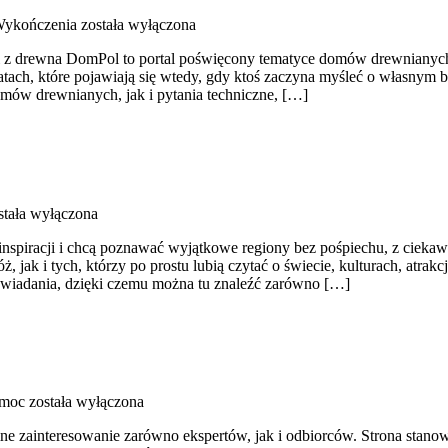
Wykończenia
została wyłączona
z drewna DomPol to portal poświęcony tematyce domów drewnianych. T
 tematach, które pojawiają się wtedy, gdy ktoś zaczyna myśleć o włas
mów drewnianych, jak i pytania techniczne, […]
tała wyłączona
 inspiracji i chcą poznawać wyjątkowe regiony bez pośpiechu, z cieka
ak i tych, którzy po prostu lubią czytać o świecie, kulturach, atrakcj
wiadania, dzięki czemu można tu znaleźć zarówno […]
emoc
została wyłączona
ne zainteresowanie zarówno ekspertów, jak i odbiorców. Strona stan