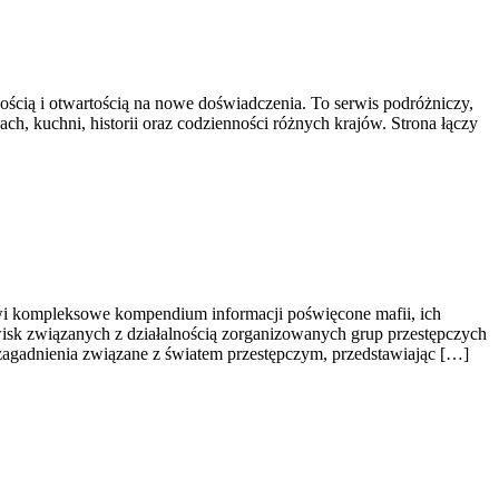
wością i otwartością na nowe doświadczenia. To serwis podróżniczy,
ach, kuchni, historii oraz codzienności różnych krajów. Strona łączy
owi kompleksowe kompendium informacji poświęcone mafii, ich
awisk związanych z działalnością zorganizowanych grup przestępczych
 zagadnienia związane z światem przestępczym, przedstawiając […]