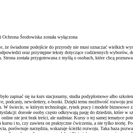
 i Ochrona Środowiska
została wyłączona
uje, że świadome podejście do przyrody nie musi oznaczać wielkich w
 podpowiedzi oraz przystępne teksty dotyczące codziennych wyborów, d
. Strona została przygotowana z myślą o osobach, które chcą poznaw
 było zapisać się na kurs stacjonarny, studia podyplomowe albo szkole
we, podcasty, newslettery, e-booki. Dzięki temu możliwość rozwoju jes
n. W świecie, w którym technologie, rynek pracy i modele biznesowe zm
fakcji: dorosłe osoby często odkrywają pasję do dziedzin, które w sz
ine nie jest brak treści, ale nadmiar. Kursy o tej samej tematyce potra
kursu i to, czy zawiera on praktyczne ćwiczenia, a nie tylko teorię.
ia, porównuje narzędzia, wskazuje ścieżki rozwoju. Taka baza pozwa