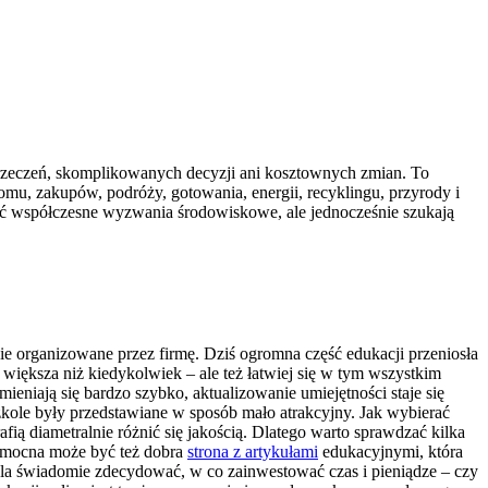
yrzeczeń, skomplikowanych decyzji ani kosztownych zmian. To
omu, zakupów, podróży, gotowania, energii, recyklingu, przyrody i
ać współczesne wyzwania środowiskowe, ale jednocześnie szukają
nie organizowane przez firmę. Dziś ogromna część edukacji przeniosła
t większa niż kiedykolwiek – ale też łatwiej się w tym wszystkim
ieniają się bardzo szybko, aktualizowanie umiejętności staje się
kole były przedstawiane w sposób mało atrakcyjny. Jak wybierać
fią diametralnie różnić się jakością. Dlatego warto sprawdzać kilka
 Pomocna może być też dobra
strona z artykułami
edukacyjnymi, która
la świadomie zdecydować, w co zainwestować czas i pieniądze – czy