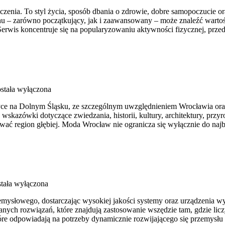
iczenia. To styl życia, sposób dbania o zdrowie, dobre samopoczucie o
 – zarówno początkujący, jak i zaawansowany – może znaleźć wartośc
erwis koncentruje się na popularyzowaniu aktywności fizycznej, prze
stała wyłączona
ce na Dolnym Śląsku, ze szczególnym uwzględnieniem Wrocławia oraz 
skazówki dotyczące zwiedzania, historii, kultury, architektury, przyr
wać region głębiej. Moda Wrocław nie ogranicza się wyłącznie do najb
tała wyłączona
słowego, dostarczając wysokiej jakości systemy oraz urządzenia wyko
anych rozwiązań, które znajdują zastosowanie wszędzie tam, gdzie l
 które odpowiadają na potrzeby dynamicznie rozwijającego się przemys