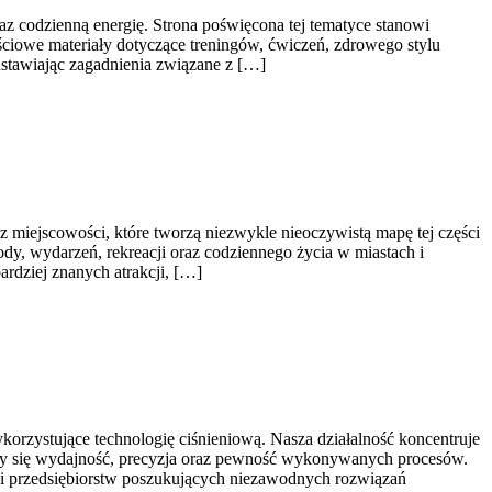
raz codzienną energię. Strona poświęcona tej tematyce stanowi
iowe materiały dotyczące treningów, ćwiczeń, zdrowego stylu
dstawiając zagadnienia związane z […]
miejscowości, które tworzą niezwykle nieoczywistą mapę tej części
ody, wydarzeń, rekreacji oraz codziennego życia w miastach i
ardziej znanych atrakcji, […]
rzystujące technologię ciśnieniową. Nasza działalność koncentruje
iczy się wydajność, precyzja oraz pewność wykonywanych procesów.
łu i przedsiębiorstw poszukujących niezawodnych rozwiązań