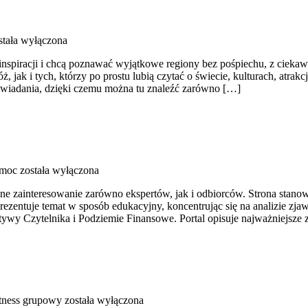
tała wyłączona
 inspiracji i chcą poznawać wyjątkowe regiony bez pośpiechu, z cieka
ak i tych, którzy po prostu lubią czytać o świecie, kulturach, atrakcj
wiadania, dzięki czemu można tu znaleźć zarówno […]
emoc
została wyłączona
ne zainteresowanie zarówno ekspertów, jak i odbiorców. Strona stan
rezentuje temat w sposób edukacyjny, koncentrując się na analizie zj
tywy Czytelnika i Podziemie Finansowe. Portal opisuje najważniejsze
itness grupowy
została wyłączona