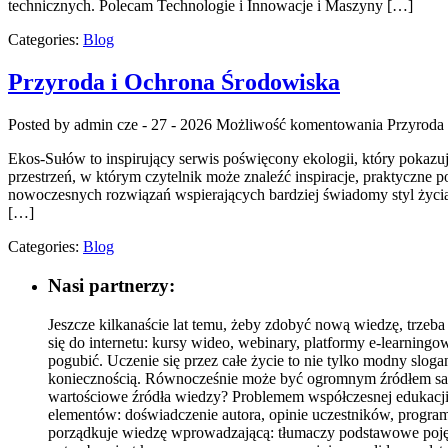
technicznych. Polecam Technologie i Innowacje i Maszyny […]
Categories:
Blog
Przyroda i Ochrona Środowiska
Posted by admin
cze - 27 - 2026
Możliwość komentowania
Przyroda
Ekos-Sułów to inspirujący serwis poświęcony ekologii, który pokaz
przestrzeń, w którym czytelnik może znaleźć inspiracje, praktyczne
nowoczesnych rozwiązań wspierających bardziej świadomy styl życia
[…]
Categories:
Blog
Nasi partnerzy:
Jeszcze kilkanaście lat temu, żeby zdobyć nową wiedzę, trzeba
się do internetu: kursy wideo, webinary, platformy e-learningo
pogubić. Uczenie się przez całe życie to nie tylko modny sloga
koniecznością. Równocześnie może być ogromnym źródłem satys
wartościowe źródła wiedzy? Problemem współczesnej edukacji onl
elementów: doświadczenie autora, opinie uczestników, program 
porządkuje wiedzę wprowadzającą: tłumaczy podstawowe pojęc