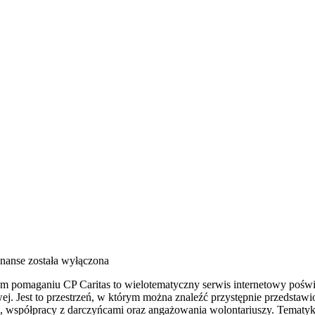
inanse
została wyłączona
drym pomaganiu CP Caritas to wielotematyczny serwis internetowy poś
j. Jest to przestrzeń, w którym można znaleźć przystępnie przedstawio
, współpracy z darczyńcami oraz angażowania wolontariuszy. Tematy