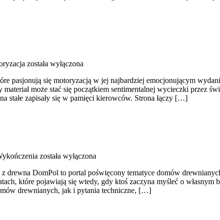
oryzacja
została wyłączona
óre pasjonują się motoryzacją w jej najbardziej emocjonującym wydaniu
 materiał może stać się początkiem sentimentalnej wycieczki przez ś
 stałe zapisały się w pamięci kierowców. Strona łączy […]
Wykończenia
została wyłączona
z drewna DomPol to portal poświęcony tematyce domów drewnianych. T
 tematach, które pojawiają się wtedy, gdy ktoś zaczyna myśleć o włas
mów drewnianych, jak i pytania techniczne, […]