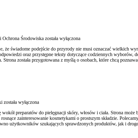
 i Ochrona Środowiska
została wyłączona
uje, że świadome podejście do przyrody nie musi oznaczać wielkich w
 podpowiedzi oraz przystępne teksty dotyczące codziennych wyborów, d
. Strona została przygotowana z myślą o osobach, które chcą poznaw
ki
została wyłączona
ię wokół preparatów do pielęgnacji skóry, włosów i ciała. Strona może
się w rosnące zainteresowanie kosmetykami o prostszym składzie. Pole
równo użytkowników szukających sprawdzonych produktów, jak i droge