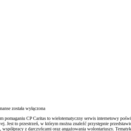
inanse
została wyłączona
drym pomaganiu CP Caritas to wielotematyczny serwis internetowy poś
j. Jest to przestrzeń, w którym można znaleźć przystępnie przedstawio
, współpracy z darczyńcami oraz angażowania wolontariuszy. Tematy