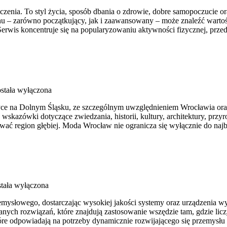
iczenia. To styl życia, sposób dbania o zdrowie, dobre samopoczucie o
 – zarówno początkujący, jak i zaawansowany – może znaleźć wartośc
erwis koncentruje się na popularyzowaniu aktywności fizycznej, prze
stała wyłączona
ce na Dolnym Śląsku, ze szczególnym uwzględnieniem Wrocławia oraz 
skazówki dotyczące zwiedzania, historii, kultury, architektury, przyr
wać region głębiej. Moda Wrocław nie ogranicza się wyłącznie do najb
tała wyłączona
słowego, dostarczając wysokiej jakości systemy oraz urządzenia wyko
anych rozwiązań, które znajdują zastosowanie wszędzie tam, gdzie l
 które odpowiadają na potrzeby dynamicznie rozwijającego się przemys