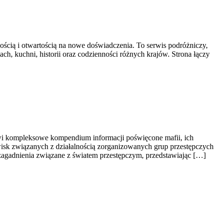
wością i otwartością na nowe doświadczenia. To serwis podróżniczy,
ach, kuchni, historii oraz codzienności różnych krajów. Strona łączy
owi kompleksowe kompendium informacji poświęcone mafii, ich
awisk związanych z działalnością zorganizowanych grup przestępczych
 zagadnienia związane z światem przestępczym, przedstawiając […]