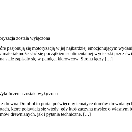
oryzacja
została wyłączona
óre pasjonują się motoryzacją w jej najbardziej emocjonującym wydaniu
 materiał może stać się początkiem sentimentalnej wycieczki przez ś
 stałe zapisały się w pamięci kierowców. Strona łączy […]
Wykończenia
została wyłączona
z drewna DomPol to portal poświęcony tematyce domów drewnianych. T
 tematach, które pojawiają się wtedy, gdy ktoś zaczyna myśleć o włas
mów drewnianych, jak i pytania techniczne, […]