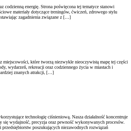
raz codzienną energię. Strona poświęcona tej tematyce stanowi
iowe materiały dotyczące treningów, ćwiczeń, zdrowego stylu
dstawiając zagadnienia związane z […]
miejscowości, które tworzą niezwykle nieoczywistą mapę tej części
ody, wydarzeń, rekreacji oraz codziennego życia w miastach i
ardziej znanych atrakcji, […]
rzystujące technologię ciśnieniową. Nasza działalność koncentruje
iczy się wydajność, precyzja oraz pewność wykonywanych procesów.
łu i przedsiębiorstw poszukujących niezawodnych rozwiązań