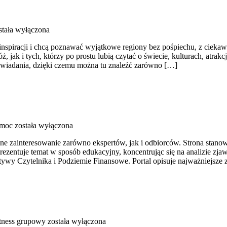
tała wyłączona
 inspiracji i chcą poznawać wyjątkowe regiony bez pośpiechu, z cieka
ak i tych, którzy po prostu lubią czytać o świecie, kulturach, atrakcj
wiadania, dzięki czemu można tu znaleźć zarówno […]
emoc
została wyłączona
ne zainteresowanie zarówno ekspertów, jak i odbiorców. Strona stan
rezentuje temat w sposób edukacyjny, koncentrując się na analizie zj
tywy Czytelnika i Podziemie Finansowe. Portal opisuje najważniejsze
itness grupowy
została wyłączona