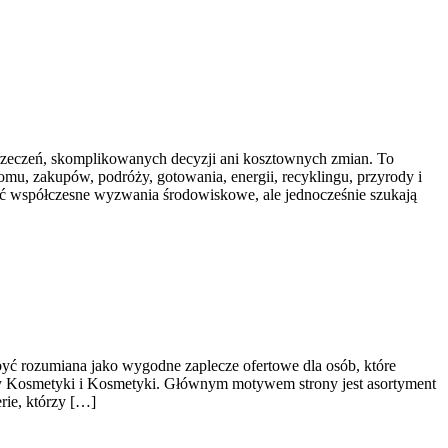
yrzeczeń, skomplikowanych decyzji ani kosztownych zmian. To
omu, zakupów, podróży, gotowania, energii, recyklingu, przyrody i
ać współczesne wyzwania środowiskowe, ale jednocześnie szukają
 być rozumiana jako wygodne zaplecze ofertowe dla osób, które
camy Kosmetyki i Kosmetyki. Głównym motywem strony jest asortyment
rie, którzy […]