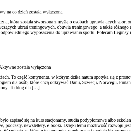
owy na co dzień
została wyłączona
yczna, która została stworzona z myślą o osobach uprawiających sport 
zących ubrań treningowych, obuwia treningowego, a także różnego ro
dpowiedniego wyposażenia do uprawiania sportu. Polecam Leginsy i b
 Aktywne
została wyłączona
óżach. To część kontynentu, w którym dzika natura spotyka się z pros
ogiem dla osób, które chcą odkrywać Danii, Szwecji, Norwegii, Finland
giony. To blog dla […]
 było zapisać się na kurs stacjonarny, studia podyplomowe albo szkole
we, podcasty, newslettery, e-booki. Dzięki temu możliwość rozwoju jes
n. W świecie, w którym technologie, rynek pracy i modele biznesowe zm