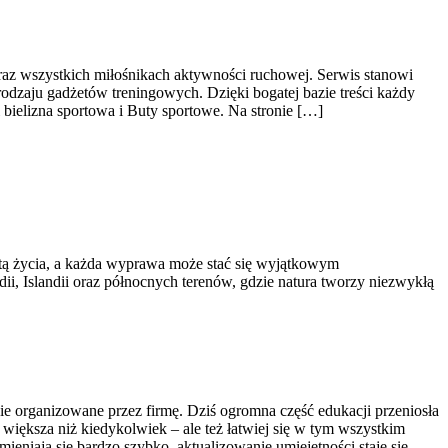
oraz wszystkich miłośnikach aktywności ruchowej. Serwis stanowi
dzaju gadżetów treningowych. Dzięki bogatej bazie treści każdy
ielizna sportowa i Buty sportowe. Na stronie […]
totą życia, a każda wyprawa może stać się wyjątkowym
ii, Islandii oraz północnych terenów, gdzie natura tworzy niezwykłą
nie organizowane przez firmę. Dziś ogromna część edukacji przeniosła
t większa niż kiedykolwiek – ale też łatwiej się w tym wszystkim
ieniają się bardzo szybko, aktualizowanie umiejętności staje się