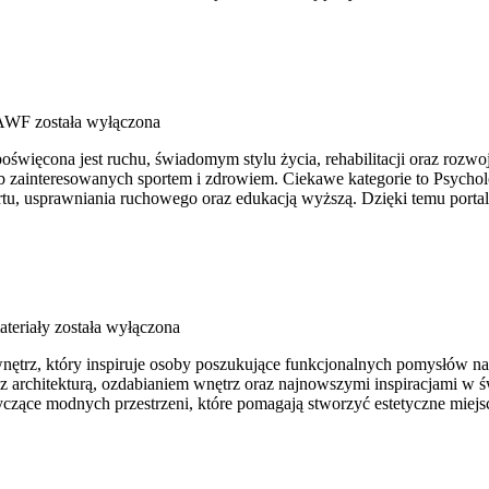
 AWF
została wyłączona
święcona jest ruchu, świadomym stylu życia, rehabilitacji oraz rozwoj
zainteresowanych sportem i zdrowiem. Ciekawe kategorie to Psycholog
portu, usprawniania ruchowego oraz edukacją wyższą. Dzięki temu port
ateriały
została wyłączona
nętrz, który inspiruje osoby poszukujące funkcjonalnych pomysłów na
 z architekturą, ozdabianiem wnętrz oraz najnowszymi inspiracjami w ś
tyczące modnych przestrzeni, które pomagają stworzyć estetyczne miej