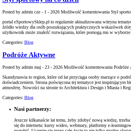
Posted by admin
cze - 1 - 2026
Możliwość komentowania
Styl sport
portal eSportowySklep.pl to regularnie aktualizowana witryna temat
źródło wiedzy dla osób poszukujących praktycznych wskazówek dotyc
użytkownik może znaleźć rozwiązania, które pomogą mu w wyborze o
Categories:
Blog
Podróże Aktywne
Posted by admin
maj - 23 - 2026
Możliwość komentowania
Podróże
Skandynawia to region, które od lat przyciąga osoby marzące o podr
doświadczeniem. Strona poświęcona tej tematyce jest inspirującym bl
atmosferę. Nowości na stronie to Architektura i Design i Miasta i Re
Categories:
Blog
Nasi partnerzy:
Jeszcze kilkanaście lat temu, żeby zdobyć nową wiedzę, trzeba
się do internetu: kursy wideo, webinary, platformy e-learningo
pogubić. Uczenie się przez całe życie to nie tylko modny sloga