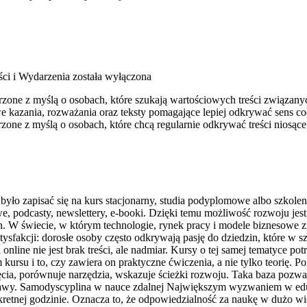
ści i Wydarzenia
została wyłączona
worzone z myślą o osobach, które szukają wartościowych treści zwi
we kazania, rozważania oraz teksty pomagające lepiej odkrywać sens 
orzone z myślą o osobach, które chcą regularnie odkrywać treści nios
 było zapisać się na kurs stacjonarny, studia podyplomowe albo szkole
we, podcasty, newslettery, e-booki. Dzięki temu możliwość rozwoju jes
n. W świecie, w którym technologie, rynek pracy i modele biznesowe zm
fakcji: dorosłe osoby często odkrywają pasję do dziedzin, które w sz
ine nie jest brak treści, ale nadmiar. Kursy o tej samej tematyce potra
kursu i to, czy zawiera on praktyczne ćwiczenia, a nie tylko teorię.
ia, porównuje narzędzia, wskazuje ścieżki rozwoju. Taka baza pozwa
stawy. Samodyscyplina w nauce zdalnej Największym wyzwaniem w eduk
nkretnej godzinie. Oznacza to, że odpowiedzialność za naukę w dużo 