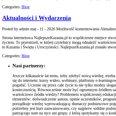
Categories:
Blog
Aktualności i Wydarzenia
Posted by admin
maj - 11 - 2026
Możliwość komentowania
Aktualno
Strona internetowa NajlepszeKazania.pl to współczesne miejsce st
życiem. To przestrzeń, w której czytelnicy mogą odnaleźć wartościo
to Kazania i Święta i Uroczystości. NajlepszeKazania.pl zostało stw
Categories:
Blog
Nasi partnerzy:
Jeszcze kilkanaście lat temu, żeby zdobyć nową wiedzę, trzeba
się do internetu: kursy wideo, webinary, platformy e-learningo
pogubić. Uczenie się przez całe życie to nie tylko modny sloga
koniecznością. Równocześnie może być ogromnym źródłem satys
wartościowe źródła wiedzy? Problemem współczesnej edukacji onl
elementów: doświadczenie autora, opinie uczestników, program 
porządkuje wiedzę wprowadzającą: tłumaczy podstawowe pojęc
potrzebny jest kurs zaawansowany, czy najpierw solidne pod
patrzącego nam na ręce ani grupy, z którą spotykamy się o ko