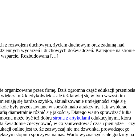
ązanych z rozwojem duchowym, życiem duchowym oraz zadumą nad
codziennych wydarzeń i duchowych doświadczeń. Kategorie na stronie
ące wsparcie. Rozbudowana […]
nie organizowane przez firmę. Dziś ogromna część edukacji przeniosła
t większa niż kiedykolwiek – ale też łatwiej się w tym wszystkim
ieniają się bardzo szybko, aktualizowanie umiejętności staje się
kole były przedstawiane w sposób mało atrakcyjny. Jak wybierać
fią diametralnie różnić się jakością. Dlatego warto sprawdzać kilka
 Pomocna może być też dobra
strona z artykułami
edukacyjnymi, która
la świadomie zdecydować, w co zainwestować czas i pieniądze – czy
acji online jest to, że zazwyczaj nie ma dzwonka, prowadzącego
większym stopniu spoczywa na nas. Warto wyznaczyć stałe godziny na